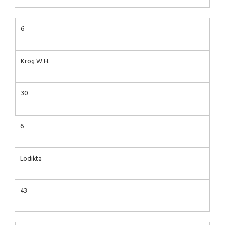
6
Krog W.H.
30
6
Lodikta
43