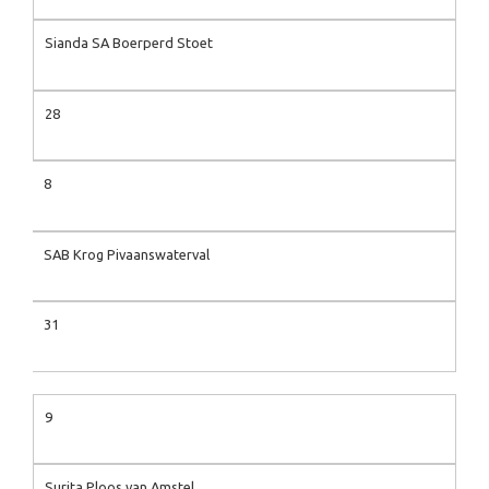
Sianda SA Boerperd Stoet
28
8
SAB Krog Pivaanswaterval
31
9
Surita Ploos van Amstel