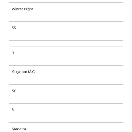
Winter Night
55
3
Strydom M.G.
50
3
Madeira