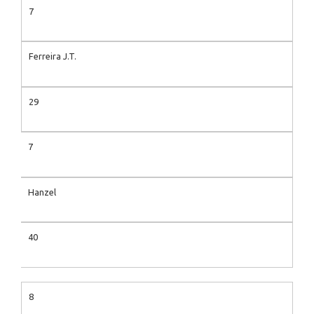
7
Ferreira J.T.
29
7
Hanzel
40
8