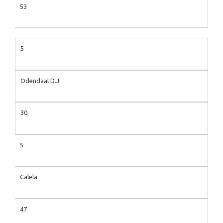
53
5
Odendaal D.J.
30
5
Calela
47