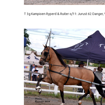
T 3g Kampioen Ryperd & Ruiter o/11: Jurust 62 Danger, 