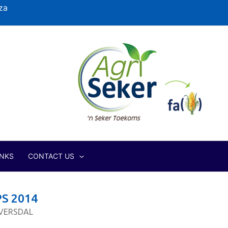
za
INKS
CONTACT US
S 2014
VERSDAL