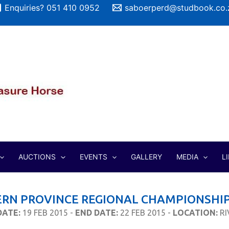
Enquiries? 051 410 0952
saboerperd@studbook.co.
AUCTIONS
EVENTS
GALLERY
MEDIA
L
RN PROVINCE REGIONAL CHAMPIONSHIP
DATE:
19 FEB 2015 -
END DATE:
22 FEB 2015 -
LOCATION:
RI