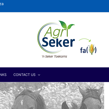
za
INKS
CONTACT US