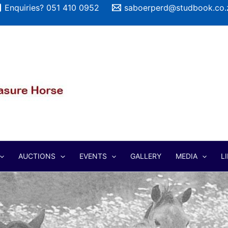
Enquiries? 051 410 0952
saboerperd@studbook.co.
AUCTIONS
EVENTS
GALLERY
MEDIA
L