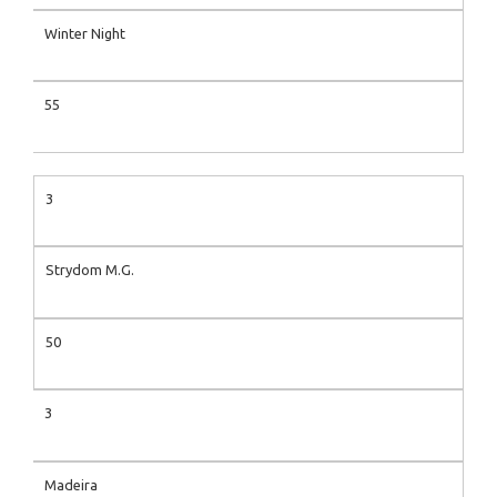
Winter Night
55
3
Strydom M.G.
50
3
Madeira