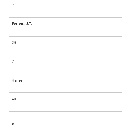
7
Ferreira J.T.
29
7
Hanzel
40
8