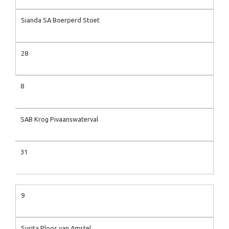
Sianda SA Boerperd Stoet
28
8
SAB Krog Pivaanswaterval
31
9
Surita Ploos van Amstel