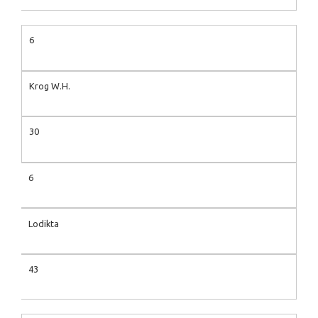
6
Krog W.H.
30
6
Lodikta
43