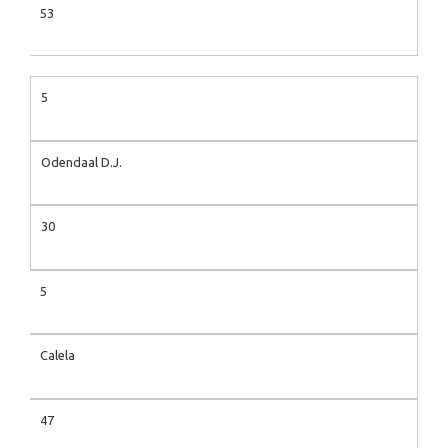
53
5
Odendaal D.J.
30
5
Calela
47