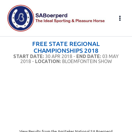
Skip
to
content
FREE STATE REGIONAL
CHAMPIONSHIPS 2018
START DATE:
30 APR 2018 -
END DATE:
03 MAY
2018 -
LOCATION:
BLOEMFONTEIN SHOW
View Results from the AgriSeker National SA Boerperd