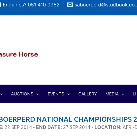
Enquiries? 051 410 0952
saboerperd@studbook.co.
AUCTIONS
EVENTS
GALLERY
MEDIA
L
 BOERPERD NATIONAL CHAMPIONSHIPS 2
E:
22 SEP 2014 -
END DATE:
27 SEP 2014 -
LOCATION:
AFRI-