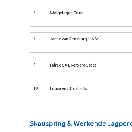
7
Welgelegen Trust
8
Janse van Rensburg H.A.M.
9
Falree SA Boerperd Stoet
10
Louwrens Trust H.B.
Skouspring & Werkende Jagper