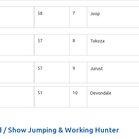
7
58
Joop
8
57
Tokoza
9
57
Jurust
10
51
Devondale
d / Show Jumping & Working Hunter