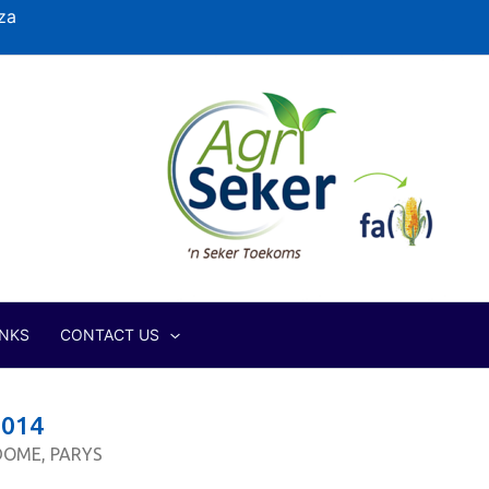
za
INKS
CONTACT US
014
DOME, PARYS