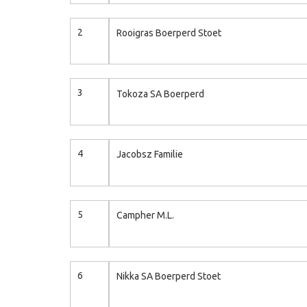
2
Rooigras Boerperd Stoet
3
Tokoza SA Boerperd
4
Jacobsz Familie
5
Campher M.L.
6
Nikka SA Boerperd Stoet