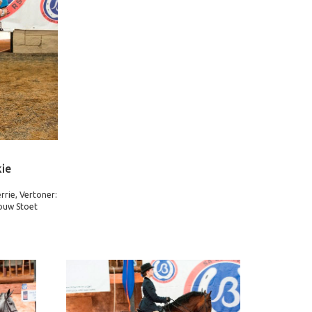
ie
rie, Vertoner:
louw Stoet