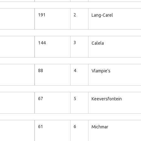
2
191
Lang-Carel
3
144
Calela
4
88
Vlampie’s
5
67
Keeversfontein
6
61
Michmar