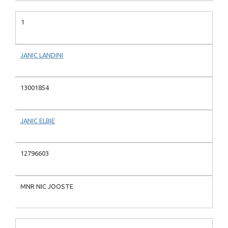
1
JANIC LANDINI
13001854
JANIC ELBIE
12796603
MNR NIC JOOSTE