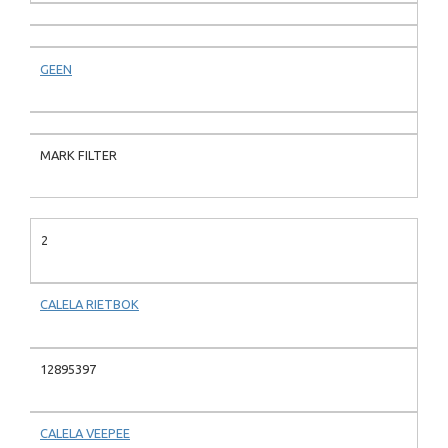
GEEN
MARK FILTER
2
CALELA RIETBOK
12895397
CALELA VEEPEE