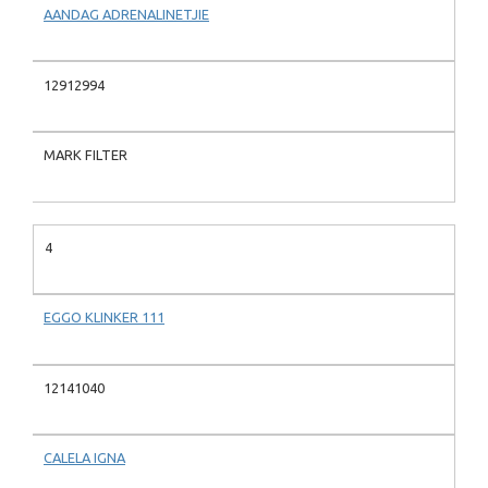
AANDAG ADRENALINETJIE
12912994
MARK FILTER
4
EGGO KLINKER 111
12141040
CALELA IGNA