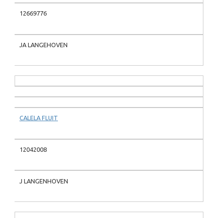
12669776
JA LANGEHOVEN
CALELA FLUIT
12042008
J LANGENHOVEN