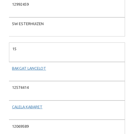
12992459
SW ESTERHUIZEN
15
BAKGAT LANCELOT
12574414
CALELA KABARET
12069589