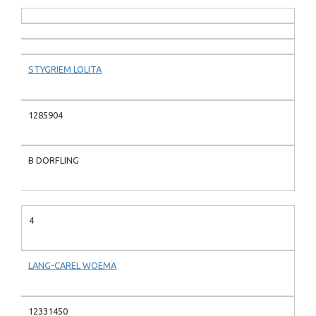
STYGRIEM LOLITA
1285904
B DORFLING
4
LANG-CAREL WOEMA
12331450