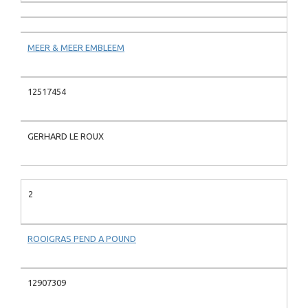
MEER & MEER EMBLEEM
12517454
GERHARD LE ROUX
2
ROOIGRAS PEND A POUND
12907309