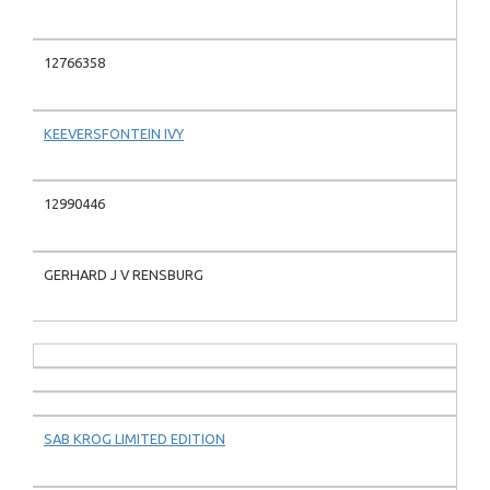
12766358
KEEVERSFONTEIN IVY
12990446
GERHARD J V RENSBURG
SAB KROG LIMITED EDITION