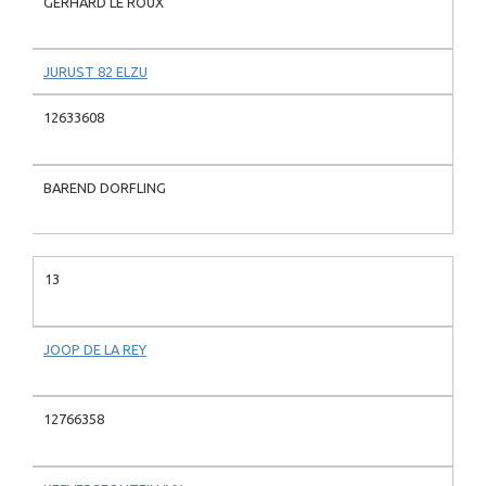
GERHARD LE ROUX
JURUST 82 ELZU
12633608
BAREND DORFLING
13
JOOP DE LA REY
12766358