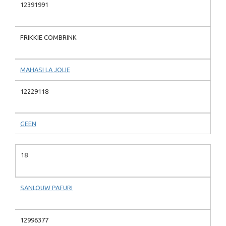
12391991
FRIKKIE COMBRINK
MAHASI LA JOLIE
12229118
GEEN
18
SANLOUW PAFURI
12996377