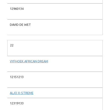
12960134
DAVID DE WET
22
VYFHOEK AFRICAN DREAM
12151213
ALJO X-STREME
12319133