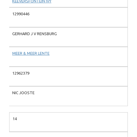
KEEVERSFONTEIN IVY
12990446
GERHARD J V RENSBURG
MEER & MEER LENTE
12962379
NIC JOOSTE
14